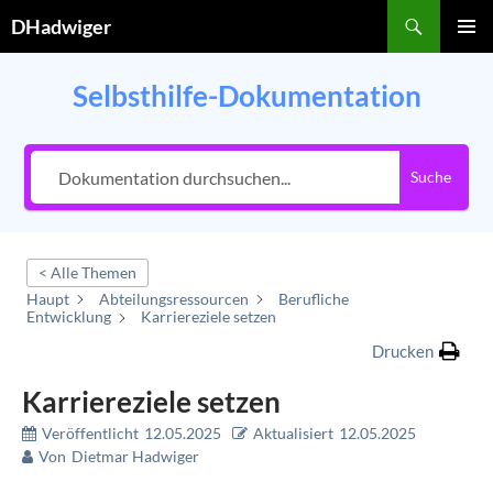
Zum
Suchen
DHadwiger
Inhalt
PRIMÄR
springen
MENÜ
Selbsthilfe-Dokumentation
Suche
< Alle Themen
Haupt
Abteilungsressourcen
Berufliche
Entwicklung
Karriereziele setzen
Drucken
Karriereziele setzen
Veröffentlicht
12.05.2025
Aktualisiert
12.05.2025
Von
Dietmar Hadwiger