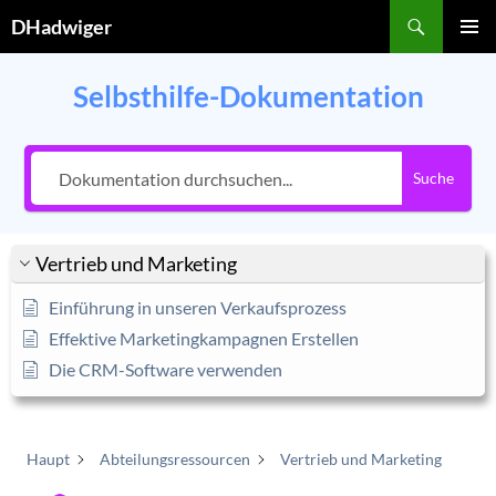
Zum
Suchen
DHadwiger
Inhalt
PRIMÄR
springen
MENÜ
Selbsthilfe-Dokumentation
Suche
Vertrieb und Marketing
Einführung in unseren Verkaufsprozess
Effektive Marketingkampagnen Erstellen
Die CRM-Software verwenden
Haupt
Abteilungsressourcen
Vertrieb und Marketing