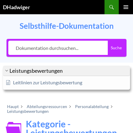
Zum
Suchen
DHadwiger
Inhalt
PRIMÄR
springen
MENÜ
Selbsthilfe-Dokumentation
Suche
Leistungsbewertungen
Leitlinien zur Leistungsbewertung
Haupt
Abteilungsressourcen
Personalabteilung
Leistungsbewertungen
Kategorie -
Leistungsbewertungen